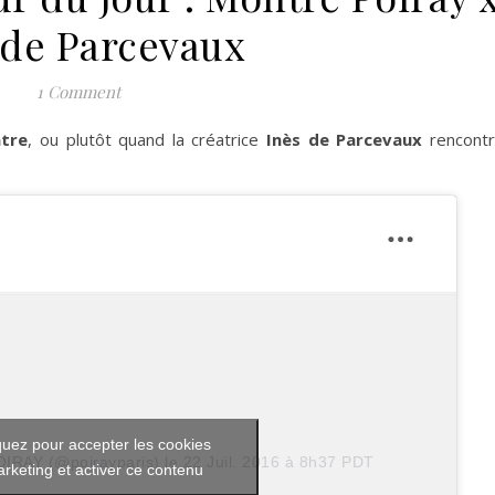
 de Parcevaux
1 Comment
tre
, ou plutôt quand la créatrice
Inès de Parcevaux
rencont
quez pour accepter les cookies
OIRAY (@poirayparis)
le
22 Juil. 2016 à 8h37 PDT
rketing et activer ce contenu