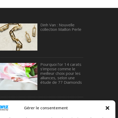
Dinh Van : Nouvelle
collection Maillon Perle
Pourquoi l’or 14 carats
s’impose comme le
meilleur choix pour les
alliances, selon une
étude de 77 Diamonds
Comment choisir une
Gérer le consentement
bague en or : le guide
complet pour ne pas
se tromper