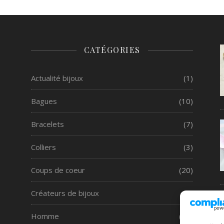
CATÉGORIES
Actualité bijoux
(1)
Bagues
(10)
Bracelets
(7)
Colliers
(3)
Coups de coeur
(20)
Créateurs de bijoux
(9)
Homme
(16)