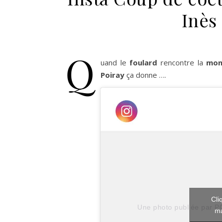
Inès
Q
uand le
foulard
rencontre la
mon
Poiray
ça donne ….
Cli
Une photo publiée par P
ma