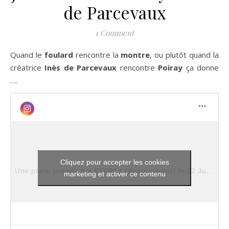
de Parcevaux
1 Comment
Quand le
foulard
rencontre la
montre
, ou plutôt quand la
créatrice
Inès de Parcevaux
rencontre
Poiray
ça donne
….
Cliquez pour accepter les cookies
Une photo publiée par POIRAY (@poirayparis)
le
22 Juil. 2016 à 8h37 PDT
marketing et activer ce contenu