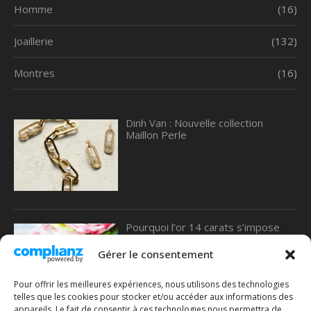
Homme
(16)
Joaillerie
(132)
Montres
(16)
Dinh Van : Nouvelle collection
Maillon Perle
Pourquoi l’or 14 carats s’impose
comme le meilleur choix pour les
alliances, selon une étude de 77
Gérer le consentement
Diamonds
Pour offrir les meilleures expériences, nous utilisons des technologies
telles que les cookies pour stocker et/ou accéder aux informations des
appareils. Le fait de consentir à ces technologies nous permettra de