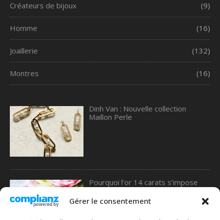
Créateurs de bijoux
(9)
Homme
(16)
Joaillerie
(132)
Montres
(16)
Dinh Van : Nouvelle collection
Maillon Perle
Pourquoi l’or 14 carats s’impose
comme le meilleur choix pour les
alliances, selon une étude de 77
Gérer le consentement
Diamonds