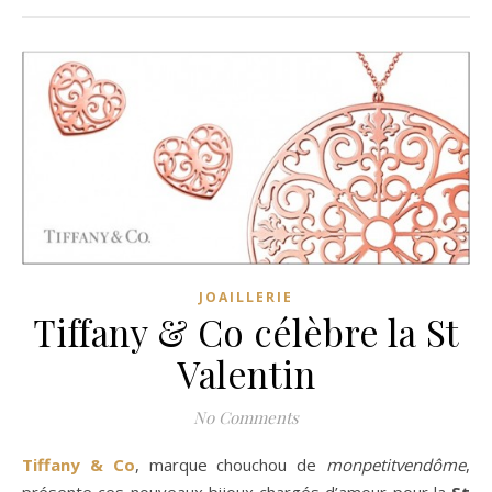
JOAILLERIE
Tiffany & Co célèbre la St
Valentin
No Comments
Tiffany & Co
, marque chouchou de
monpetitvendôme
,
présente ces nouveaux bijoux chargés d’amour pour la
St