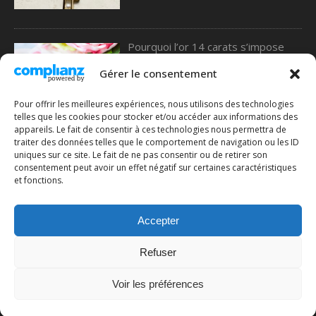
Pourquoi l’or 14 carats s’impose
comme le meilleur choix pour les
alliances, selon une étude de 77
Gérer le consentement
Diamonds
Pour offrir les meilleures expériences, nous utilisons des technologies
telles que les cookies pour stocker et/ou accéder aux informations des
appareils. Le fait de consentir à ces technologies nous permettra de
traiter des données telles que le comportement de navigation ou les ID
Comment choisir une bague en or :
uniques sur ce site. Le fait de ne pas consentir ou de retirer son
le guide complet pour ne pas se
consentement peut avoir un effet négatif sur certaines caractéristiques
tromper
et fonctions.
Accepter
Refuser
Voir les préférences
Copyright ©2026 Mon Petit Vendôme