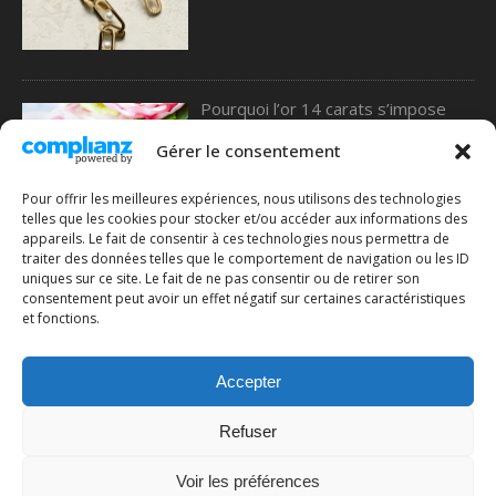
Pourquoi l’or 14 carats s’impose
comme le meilleur choix pour les
alliances, selon une étude de 77
Gérer le consentement
Diamonds
Pour offrir les meilleures expériences, nous utilisons des technologies
telles que les cookies pour stocker et/ou accéder aux informations des
appareils. Le fait de consentir à ces technologies nous permettra de
traiter des données telles que le comportement de navigation ou les ID
Comment choisir une bague en or :
uniques sur ce site. Le fait de ne pas consentir ou de retirer son
le guide complet pour ne pas se
consentement peut avoir un effet négatif sur certaines caractéristiques
tromper
et fonctions.
Accepter
Refuser
Voir les préférences