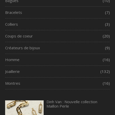
Bagues
(10)
Bracelets
(7)
Colliers
(3)
Coups de coeur
(20)
Créateurs de bijoux
(9)
Homme
(16)
Joaillerie
(132)
Montres
(16)
Dinh Van : Nouvelle collection
Maillon Perle