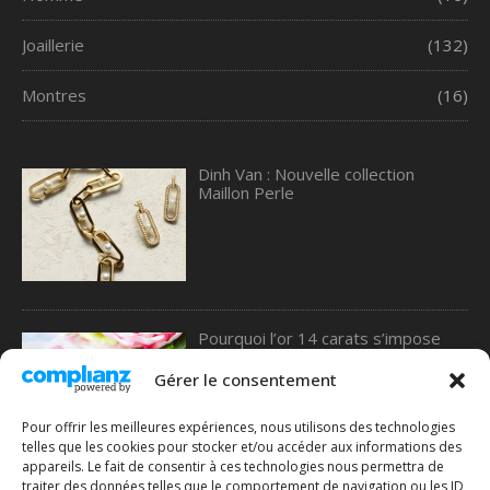
Joaillerie
(132)
Montres
(16)
Dinh Van : Nouvelle collection
Maillon Perle
Pourquoi l’or 14 carats s’impose
comme le meilleur choix pour les
alliances, selon une étude de 77
Gérer le consentement
Diamonds
Pour offrir les meilleures expériences, nous utilisons des technologies
telles que les cookies pour stocker et/ou accéder aux informations des
appareils. Le fait de consentir à ces technologies nous permettra de
traiter des données telles que le comportement de navigation ou les ID