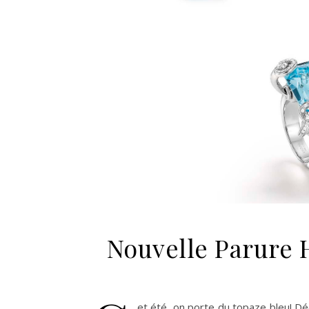
Nouvelle Parure 
et été, on porte du topaze bleu! Dé