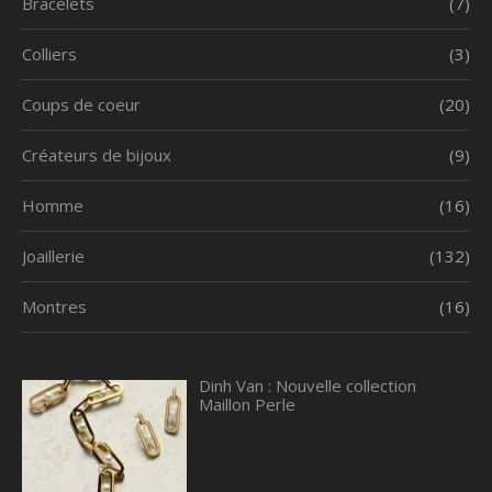
Bracelets
(7)
Colliers
(3)
Coups de coeur
(20)
Créateurs de bijoux
(9)
Homme
(16)
Joaillerie
(132)
Montres
(16)
Dinh Van : Nouvelle collection
Maillon Perle