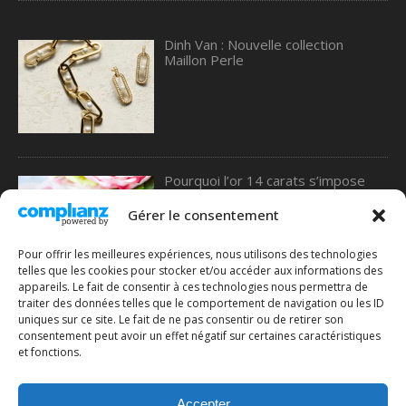
Dinh Van : Nouvelle collection
Maillon Perle
Pourquoi l’or 14 carats s’impose
comme le meilleur choix pour les
alliances, selon une étude de 77
Gérer le consentement
Diamonds
Pour offrir les meilleures expériences, nous utilisons des technologies
telles que les cookies pour stocker et/ou accéder aux informations des
appareils. Le fait de consentir à ces technologies nous permettra de
traiter des données telles que le comportement de navigation ou les ID
Comment choisir une bague en or :
uniques sur ce site. Le fait de ne pas consentir ou de retirer son
le guide complet pour ne pas se
consentement peut avoir un effet négatif sur certaines caractéristiques
tromper
et fonctions.
Accepter