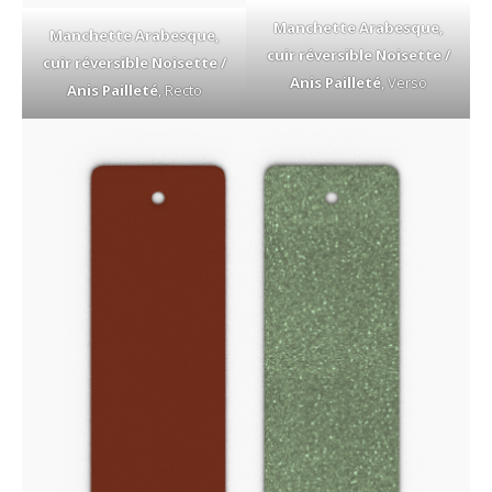
Manchette Arabesque,
Manchette Arabesque,
cuir réversible Noisette /
cuir réversible Noisette /
Anis Pailleté
, Verso
Anis Pailleté
, Recto