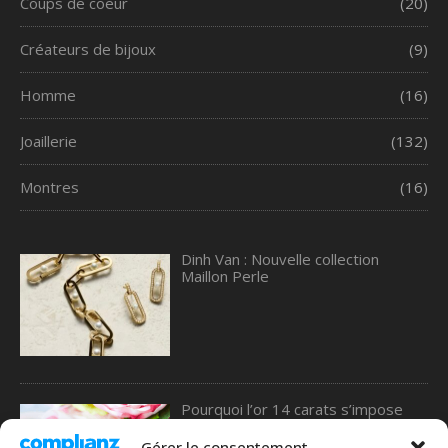
Coups de coeur
(20)
Créateurs de bijoux
(9)
Homme
(16)
Joaillerie
(132)
Montres
(16)
Dinh Van : Nouvelle collection
Maillon Perle
Pourquoi l’or 14 carats s’impose
comme le meilleur choix pour les
alliances, selon une étude de 77
Gérer le consentement