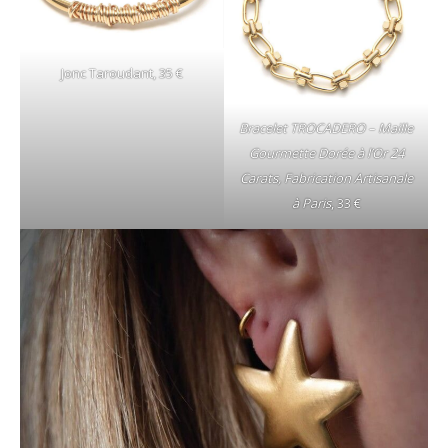
Jonc Taroudant, 35 €
Bracelet TROCADERO – Maille
Gourmette Dorée à l’Or 24
Carats, Fabrication Artisanale
à Paris
, 33 €