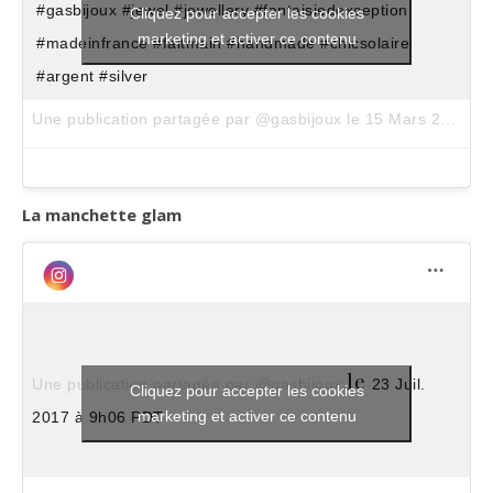
#gasbijoux #jewel #jewellery #fantaisiedexception
Cliquez pour accepter les cookies
marketing et activer ce contenu
#madeinfrance #faitmain #handmade #chicsolaire
#argent #silver
Une publication partagée par @gasbijoux le
15 Mars 2017 à 11h03 PDT
La manchette glam
le
Une publication partagée par @gasbijoux
23 Juil.
Cliquez pour accepter les cookies
marketing et activer ce contenu
2017 à 9h06 PDT