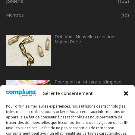
Joaillerie
(132)
Montres
(16)
Dinh Van : Nouvelle collection
Maillon Perle
Pourquoi l’or 14 carats s’impose
comme le meilleur choix pour les
alliances, selon une étude de 77
Gérer le consentement
Diamonds
Pour offrir les meilleures expériences, nous utilisons des technologies
telles que les cookies pour stocker et/ou accéder aux informations des
appareils. Le fait de consentir à ces technologies nous permettra de
traiter des données telles que le comportement de navigation ou les ID
Comment choisir une bague en or :
uniques sur ce site. Le fait de ne pas consentir ou de retirer son
le guide complet pour ne pas se
consentement peut avoir un effet négatif sur certaines caractéristiques