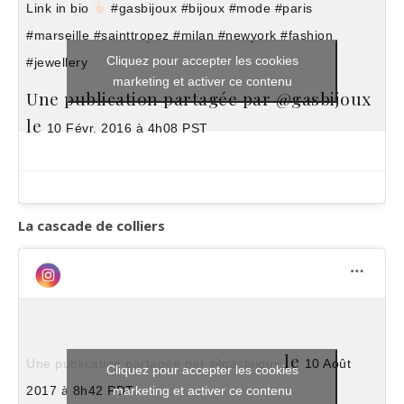
Link in bio
#gasbijoux #bijoux #mode #paris
#marseille #sainttropez #milan #newyork #fashion
Cliquez pour accepter les cookies
#jewellery
marketing et activer ce contenu
Une publication partagée par @gasbijoux
le
10 Févr. 2016 à 4h08 PST
La cascade de colliers
le
Une publication partagée par @gasbijoux
10 Août
Cliquez pour accepter les cookies
marketing et activer ce contenu
2017 à 8h42 PDT