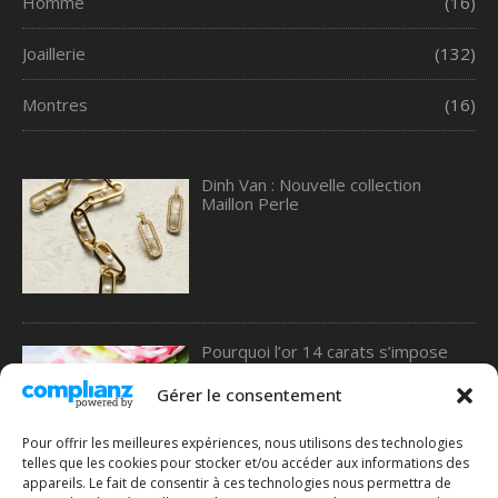
Homme
(16)
Joaillerie
(132)
Montres
(16)
Dinh Van : Nouvelle collection
Maillon Perle
Pourquoi l’or 14 carats s’impose
comme le meilleur choix pour les
alliances, selon une étude de 77
Gérer le consentement
Diamonds
Pour offrir les meilleures expériences, nous utilisons des technologies
telles que les cookies pour stocker et/ou accéder aux informations des
appareils. Le fait de consentir à ces technologies nous permettra de