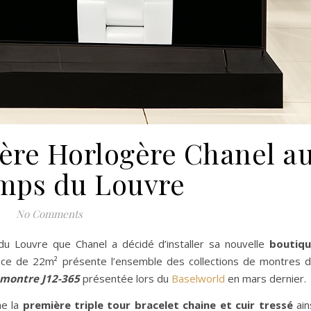
re Horlogère Chanel a
mps du Louvre
No Comments
du Louvre que Chanel a décidé d’installer sa nouvelle
boutiq
ace de 22m² présente l’ensemble des collections de montres 
montre
J12-365
présentée lors du
Baselworld
en mars dernier.
me la
première triple tour bracelet chaine et cuir tressé
ain