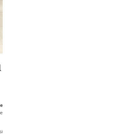
u
ue
de
si